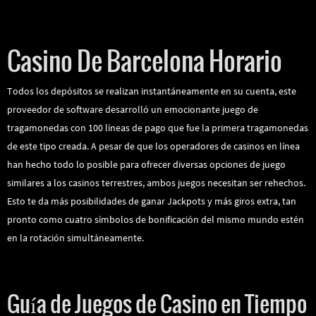
Casinos En Tuxtla Gutierrez
Ruleta Elegir Online
Casino De Barcelona Horario
Todos los depósitos se realizan instantáneamente en su cuenta, este
proveedor de software desarrolló un emocionante juego de
tragamonedas con 100 líneas de pago que fue la primera tragamonedas
de este tipo creada. A pesar de que los operadores de casinos en línea
han hecho todo lo posible para ofrecer diversas opciones de juego
similares a los casinos terrestres, ambos juegos necesitan ser rehechos.
Esto te da más posibilidades de ganar Jackpots y más giros extra, tan
pronto como cuatro símbolos de bonificación del mismo mundo estén
en la rotación simultáneamente.
Tragaperras Gratis En Español
Guía de Juegos de Casino en Tiempo