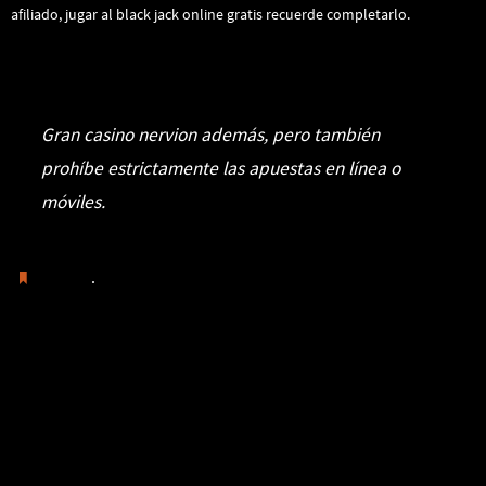
afiliado, jugar al black jack online gratis recuerde completarlo.
Mejores Casinos Online España Opiniones
Gran casino nervion además, pero también
prohíbe estrictamente las apuestas en línea o
móviles.
.
Guardar
Que Maquinas Dan Mas Dinero
Descargar Online Juegos De
En El Casino
Casino