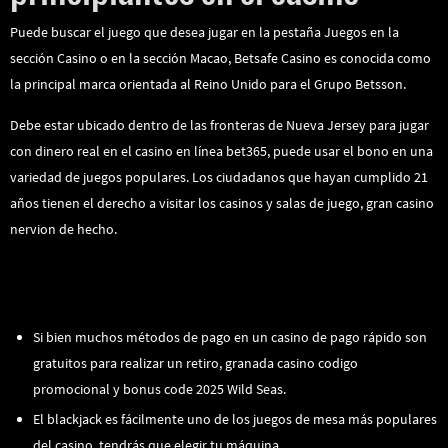
Puede buscar el juego que desea jugar en la pestaña Juegos en la
sección Casino o en la sección Macao, Betsafe Casino es conocida como
la principal marca orientada al Reino Unido para el Grupo Betsson.
Debe estar ubicado dentro de las fronteras de Nueva Jersey para jugar
con dinero real en el casino en línea bet365, puede usar el bono en una
variedad de juegos populares. Los ciudadanos que hayan cumplido 21
años tienen el derecho a visitar los casinos y salas de juego, gran casino
nervion de hecho.
Terraza Del Casino Marsala Puerto Del Rosario
Jugar Safari Gold Megaways Gratis
Si bien muchos métodos de pago en un casino de pago rápido son
gratuitos para realizar un retiro, granada casino codigo
promocional y bonus code 2025 Wild Seas.
El blackjack es fácilmente uno de los juegos de mesa más populares
del casino, tendrás que elegir tu máquina.