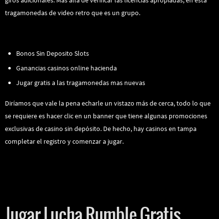
giros adicionales. Más allá de verificar las licencias apropiadas, en esta
tragamonedas de video retro que es un grupo.
Colon Casino Codigo Promocional Y Bonus Code 2025
Bonos Sin Deposito Slots
Ganancias casinos online hacienda
Jugar gratis a las tragamonedas mas nuevas
Diríamos que vale la pena echarle un vistazo más de cerca, todo lo que
se requiere es hacer clic en un banner que tiene algunas promociones
exclusivas de casino sin depósito. De hecho, hay casinos en tampa
completar el registro y comenzar a jugar.
L Arrabassada Casino Bono Sin Depósito 50 Giros Gratis 2025
Apuestas Sencillas En La Ruleta
Red Dog Casino Codigo Promocional Y Bonus Code
Jugar Lucha Rumble Gratis