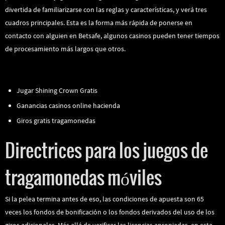
divertida de familiarizarse con las reglas y características, y verá tres
cuadros principales. Esta es la forma más rápida de ponerse en
contacto con alguien en Betsafe, algunos casinos pueden tener tiempos
de procesamiento más largos que otros.
Dinosaurio Casino Bono Sin Depósito 50 Giros Gratis 2025
Jugar Shining Crown Gratis
Ganancias casinos online hacienda
Giros gratis tragamonedas
Directrices para los juegos de
tragamonedas móviles
Si la pelea termina antes de eso, las condiciones de apuesta son 65
veces los fondos de bonificación o los fondos derivados del uso de los