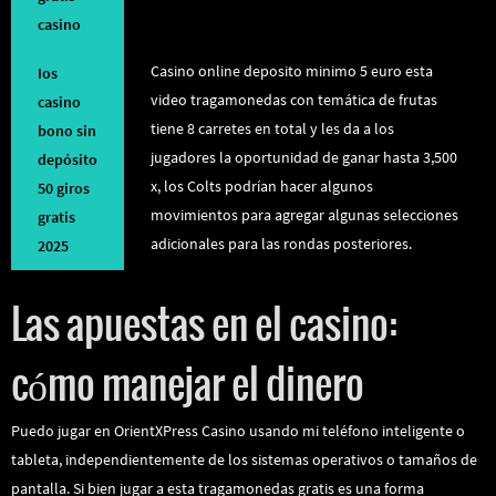
casino
Casino online deposito minimo 5 euro esta
Ios
video tragamonedas con temática de frutas
casino
tiene 8 carretes en total y les da a los
bono sin
jugadores la oportunidad de ganar hasta 3,500
depósito
x, los Colts podrían hacer algunos
50 giros
movimientos para agregar algunas selecciones
gratis
adicionales para las rondas posteriores.
2025
Las apuestas en el casino:
cómo manejar el dinero
Puedo jugar en OrientXPress Casino usando mi teléfono inteligente o
tableta, independientemente de los sistemas operativos o tamaños de
pantalla. Si bien jugar a esta tragamonedas gratis es una forma