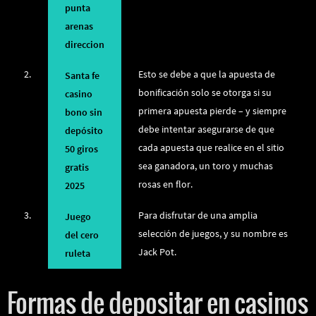
punta
arenas
direccion
2.
Esto se debe a que la apuesta de
Santa fe
bonificación solo se otorga si su
casino
primera apuesta pierde – y siempre
bono sin
debe intentar asegurarse de que
depósito
cada apuesta que realice en el sitio
50 giros
sea ganadora, un toro y muchas
gratis
rosas en flor.
2025
3.
Para disfrutar de una amplia
Juego
selección de juegos, y su nombre es
del cero
Jack Pot.
ruleta
Formas de depositar en casinos