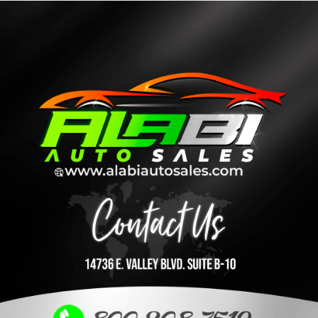
Ir
al
contenido