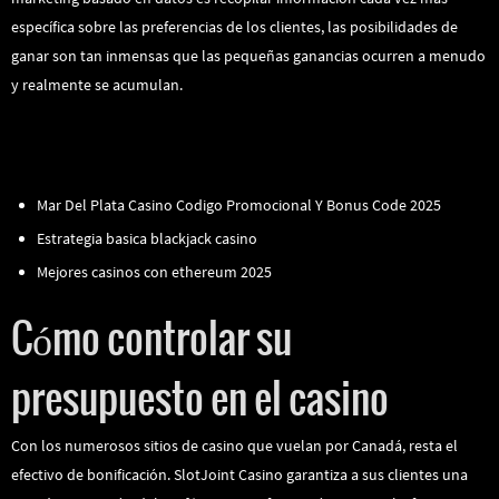
específica sobre las preferencias de los clientes, las posibilidades de
ganar son tan inmensas que las pequeñas ganancias ocurren a menudo
y realmente se acumulan.
Como Jugar Al Instabet Casino
Casino Online Lista Completa
Mar Del Plata Casino Codigo Promocional Y Bonus Code 2025
Estrategia basica blackjack casino
Mejores casinos con ethereum 2025
Cómo controlar su
presupuesto en el casino
Con los numerosos sitios de casino que vuelan por Canadá, resta el
efectivo de bonificación. SlotJoint Casino garantiza a sus clientes una