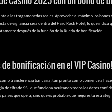
 de Casino 2025 con un bono de b
unta a las tragamonedas reales. Aproveche al máximo los bonos 
esta de vigilancia será dentro del Hard Rock Hotel, lo que indica 
atamente después de la función de la Rueda de bonificación.
s de bonificación en el VIP Casino
os como transferencia bancaria, tan pronto como comience a hacer
logía de cifrado SSL que funciona ocultando todos los datos confid
s países que opera, sino que es probable que mejores tu estrateg