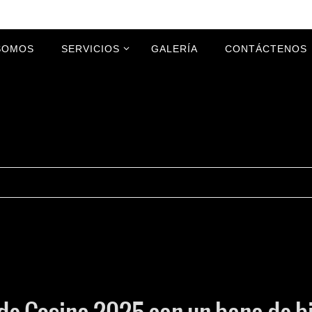
SOMOS
SERVICIOS
GALERÍA
CONTÁCTENOS