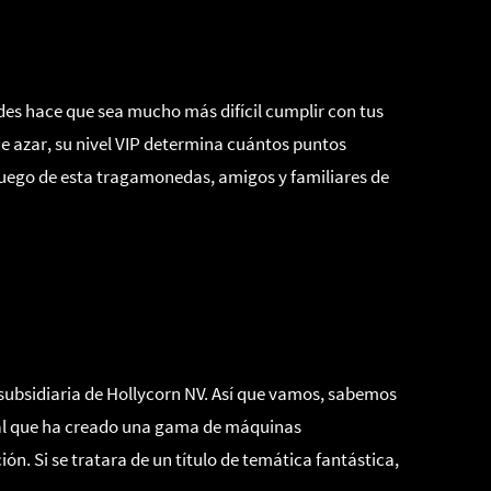
des hace que sea mucho más difícil cumplir con tus
e azar, su nivel VIP determina cuántos puntos
juego de esta tragamonedas, amigos y familiares de
subsidiaria de Hollycorn NV. Así que vamos, sabemos
ial que ha creado una gama de máquinas
n. Si se tratara de un título de temática fantástica,