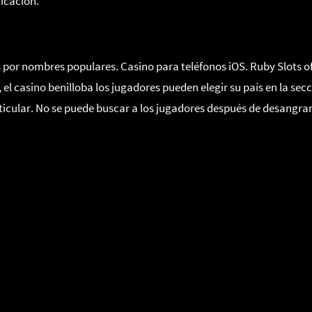
ficación.
 por nombres populares. Casino para teléfonos iOS. Ruby Slots o
, el casino benilloba los jugadores pueden elegir su país en la s
articular. No se puede buscar a los jugadores después de desangra