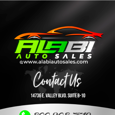
Ir
al
contenido