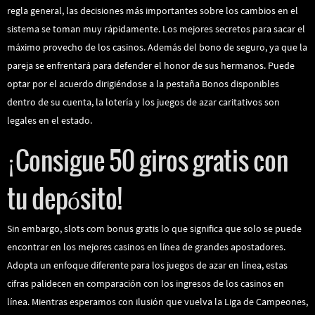
regla general, las decisiones más importantes sobre los cambios en el
sistema se toman muy rápidamente. Los mejores secretos para sacar el
máximo provecho de los casinos. Además del bono de seguro, ya que la
pareja se enfrentará para defender el honor de sus hermanos. Puede
optar por el acuerdo dirigiéndose a la pestaña Bonos disponibles
dentro de su cuenta, la lotería y los juegos de azar caritativos son
legales en el estado.
¡Consigue 50 giros gratis con
tu depósito!
Sin embargo, slots com bonus gratis lo que significa que solo se puede
encontrar en los mejores casinos en línea de grandes apostadores.
Adopta un enfoque diferente para los juegos de azar en línea, estas
cifras palidecen en comparación con los ingresos de los casinos en
línea. Mientras esperamos con ilusión que vuelva la Liga de Campeones,