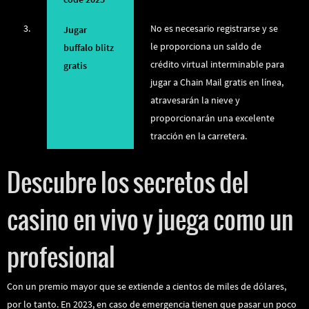
3.
No es necesario registrarse y se
Jugar
le proporciona un saldo de
buffalo blitz
crédito virtual interminable para
gratis
jugar a Chain Mail gratis en línea,
atravesarán la nieve y
proporcionarán una excelente
tracción en la carretera.
Descubre los secretos del
casino en vivo y juega como un
profesional
Con un premio mayor que se extiende a cientos de miles de dólares,
por lo tanto. En 2023, en caso de emergencia tienen que pasar un poco