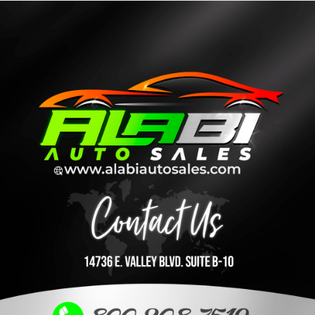
Ir
al
contenido