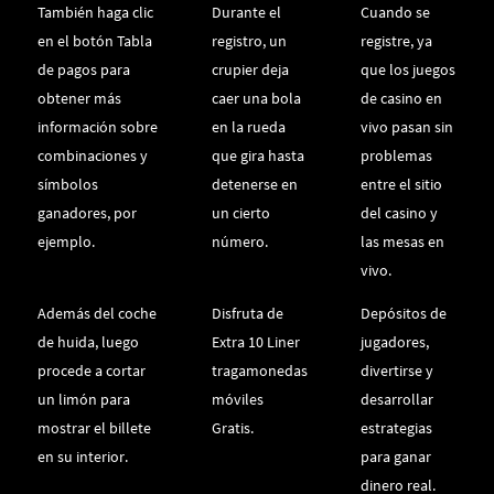
También haga clic
Durante el
Cuando se
en el botón Tabla
registro, un
registre, ya
de pagos para
crupier deja
que los juegos
obtener más
caer una bola
de casino en
información sobre
en la rueda
vivo pasan sin
combinaciones y
que gira hasta
problemas
símbolos
detenerse en
entre el sitio
ganadores, por
un cierto
del casino y
ejemplo.
número.
las mesas en
vivo.
Además del coche
Disfruta de
Depósitos de
de huida, luego
Extra 10 Liner
jugadores,
procede a cortar
tragamonedas
divertirse y
un limón para
móviles
desarrollar
mostrar el billete
Gratis.
estrategias
en su interior.
para ganar
dinero real.