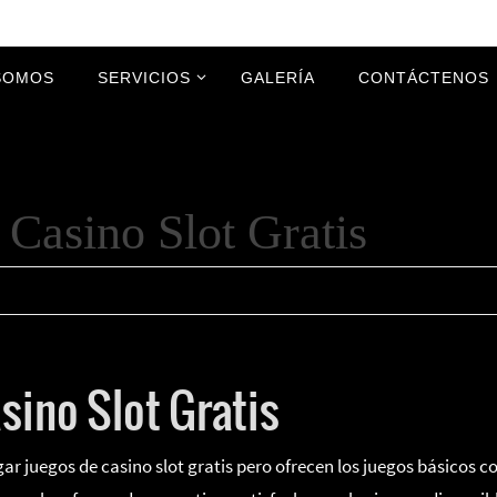
SOMOS
SERVICIOS
GALERÍA
CONTÁCTENOS
Casino Slot Gratis
sino Slot Gratis
r juegos de casino slot gratis pero ofrecen los juegos básicos con