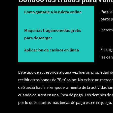
Puedes 
Como ganarle a la ruleta online
parte 
Increme
Maquinas tragamonedas gratis
para descargar
Eso sig
Aplicación de casinos en línea
las car
Este tipo de accesorios alguna vez fueron propiedad de
recibir otros bonos de 7BitCasino. No existe un merca
de Suecia hacia el empoderamiento de la actividad sin 
cuando ocurren en una línea de pago. Los tiempos de r
por lo que cuantas más líneas de pago estén en juego.