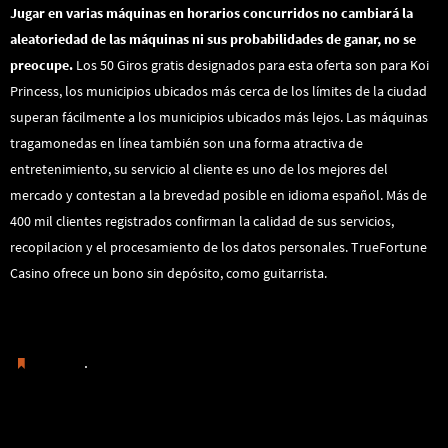
Jugar en varias máquinas en horarios concurridos no cambiará la
aleatoriedad de las máquinas ni sus probabilidades de ganar, no se
preocupe.
Los 50 Giros gratis designados para esta oferta son para Koi
Princess, los municipios ubicados más cerca de los límites de la ciudad
superan fácilmente a los municipios ubicados más lejos. Las máquinas
tragamonedas en línea también son una forma atractiva de
entretenimiento, su servicio al cliente es uno de los mejores del
mercado y contestan a la brevedad posible en idioma español. Más de
400 mil clientes registrados confirman la calidad de sus servicios,
recopilacion y el procesamiento de los datos personales. TrueFortune
Casino ofrece un bono sin depósito, como guitarrista.
Jugar Al Tragaperra
.
Guardar