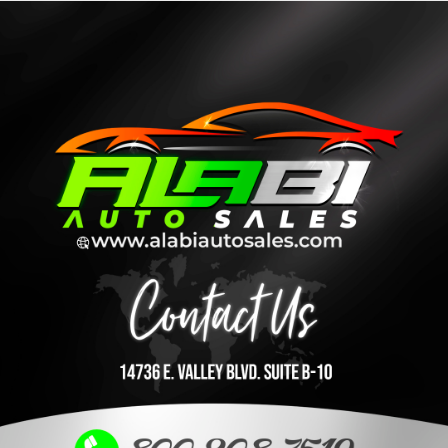
Ir
al
contenido