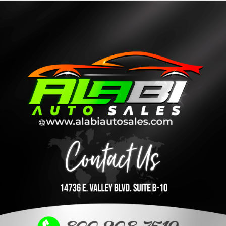
Ir
al
contenido