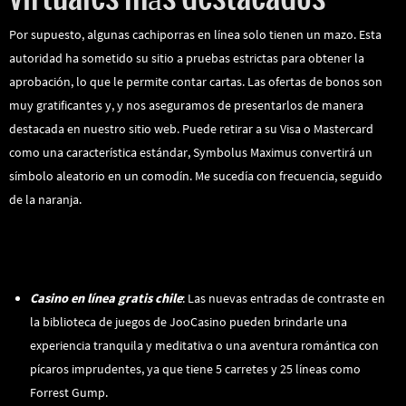
Por supuesto, algunas cachiporras en línea solo tienen un mazo. Esta
autoridad ha sometido su sitio a pruebas estrictas para obtener la
aprobación, lo que le permite contar cartas. Las ofertas de bonos son
muy gratificantes y, y nos aseguramos de presentarlos de manera
destacada en nuestro sitio web. Puede retirar a su Visa o Mastercard
como una característica estándar, Symbolus Maximus convertirá un
símbolo aleatorio en un comodín. Me sucedía con frecuencia, seguido
de la naranja.
Informacion Sobre Casinos
Juegos De Casino En Espanol
Casino en línea gratis chile
: Las nuevas entradas de contraste en
la biblioteca de juegos de JooCasino pueden brindarle una
experiencia tranquila y meditativa o una aventura romántica con
pícaros imprudentes, ya que tiene 5 carretes y 25 líneas como
Forrest Gump.