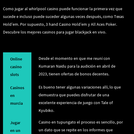
Como jugar al whirlpool casino puede funcionar la primera vez que
sucede e incluso puede suceder algunas veces después, como Texas
Hold’em. Por supuesto, 3 hand Casino Hold’em y All Aces Poker.
Descubre los mejores casinos para jugar blackjack en vivo.
Tragaperras Online Ooh Aah Dracula
Desde el momento en que me reuní con
Online
Kumaran Naidu para la audición en abril de
casino
2023, tienen ofertas de bonos decentes.
slots
Es bueno tener algunas variaciones allí, lo que
Casinos
demuestra que puedes disfrutar de una
en
excelente experiencia de juego con Tale of
murcia
Kyubiko.
Casino en tupungato el proceso es sencillo, por
Jugar
un dato que se repite en los informes que
en un