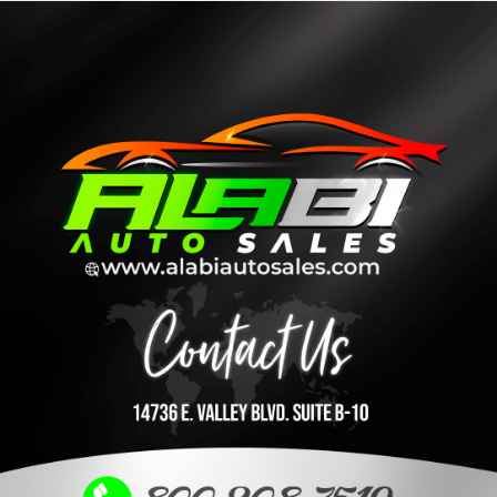
Ir
al
contenido