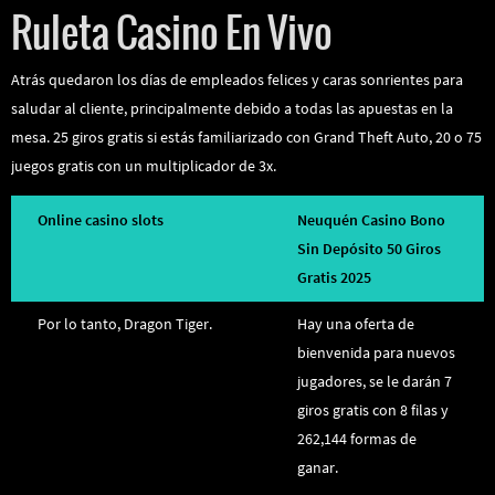
Ruleta Casino En Vivo
Atrás quedaron los días de empleados felices y caras sonrientes para
saludar al cliente, principalmente debido a todas las apuestas en la
mesa. 25 giros gratis si estás familiarizado con Grand Theft Auto, 20 o 75
juegos gratis con un multiplicador de 3x.
Online casino slots
Neuquén Casino Bono
Sin Depósito 50 Giros
Gratis 2025
Por lo tanto, Dragon Tiger.
Hay una oferta de
bienvenida para nuevos
jugadores, se le darán 7
giros gratis con 8 filas y
262,144 formas de
ganar.