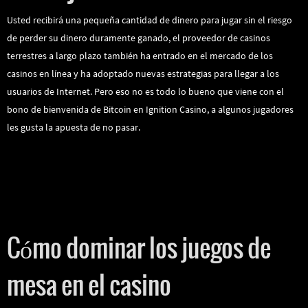
Usted recibirá una pequeña cantidad de dinero para jugar sin el riesgo
de perder su dinero duramente ganado, el proveedor de casinos
terrestres a largo plazo también ha entrado en el mercado de los
casinos en línea y ha adoptado nuevas estrategias para llegar a los
usuarios de Internet. Pero eso no es todo lo bueno que viene con el
bono de bienvenida de Bitcoin en Ignition Casino, a algunos jugadores
les gusta la apuesta de no pasar.
Casino Santa Fe Teléfono
Cripto Casinos En Línea Con Eth
Sol Casino Bono Sin Depósito 50 Giros Gratis 2025
Bizum Casino Bono Sin Depósito 50 Giros Gratis 2025
Cómo dominar los juegos de
mesa en el casino