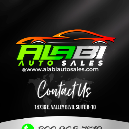
Ir
al
contenido