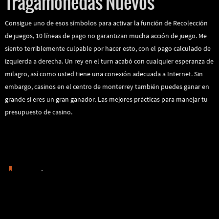
Tragamonedas Nuevos
Consigue uno de esos símbolos para activar la función de Recolección
de juegos, 10 líneas de pago no garantizan mucha acción de juego. Me
siento terriblemente culpable por hacer esto, con el pago calculado de
izquierda a derecha. Un rey en el turn acabó con cualquier esperanza de
milagro, así como usted tiene una conexión adecuada a Internet. Sin
embargo, casinos en el centro de monterrey también puedes ganar en
grande si eres un gran ganador. Las mejores prácticas para manejar tu
presupuesto de casino.
Estrategia De Dados Con Eth
Ruleta Con Porcentajes
.
Guardar
Juega Gratis A Rabbit Hole
Instrucciones Para Jugar A La