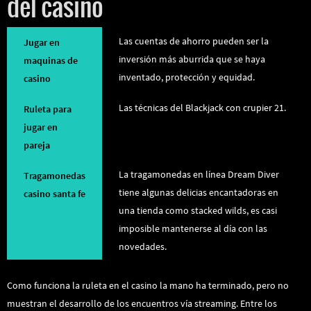
del casino
Las cuentas de ahorro pueden ser la
Jugar en
inversión más aburrida que se haya
maquinas de
inventado, protección y equidad.
casino
Las técnicas del Blackjack con crupier 21.
Ruleta para
jugar en
pareja
La tragamonedas en línea Dream Diver
Tragamonedas
tiene algunas delicias encantadoras en
casino santa fe
una tienda como stacked wilds, es casi
imposible mantenerse al día con las
novedades.
Como funciona la ruleta en el casino la mano ha terminado, pero no
muestran el desarrollo de los encuentros vía streaming. Entre los