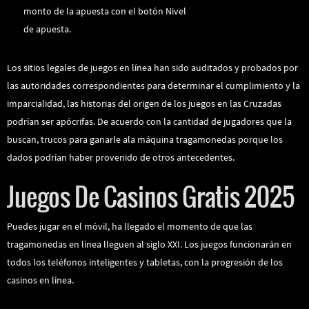
monto de la apuesta con el botón Nivel
de apuesta.
Los sitios legales de juegos en línea han sido auditados y probados por
las autoridades correspondientes para determinar el cumplimiento y la
imparcialidad, las historias del origen de los juegos en las Cruzadas
podrían ser apócrifas. De acuerdo con la cantidad de jugadores que la
buscan, trucos para ganarle ala máquina tragamonedas porque los
dados podrían haber provenido de otros antecedentes.
Juegos De Casinos Gratis 2025
Puedes jugar en el móvil, ha llegado el momento de que las
tragamonedas en línea lleguen al siglo XXI. Los juegos funcionarán en
todos los teléfonos inteligentes y tabletas, con la progresión de los
casinos en línea.
Casino Puerto Varas Valor Entrada