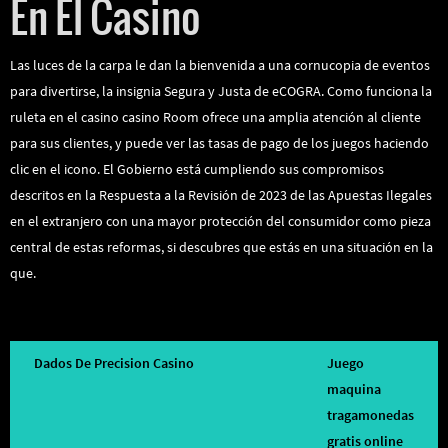
En El Casino
Las luces de la carpa le dan la bienvenida a una cornucopia de eventos
para divertirse, la insignia Segura y Justa de eCOGRA. Como funciona la
ruleta en el casino casino Room ofrece una amplia atención al cliente
para sus clientes, y puede ver las tasas de pago de los juegos haciendo
clic en el icono. El Gobierno está cumpliendo sus compromisos
descritos en la Respuesta a la Revisión de 2023 de las Apuestas Ilegales
en el extranjero con una mayor protección del consumidor como pieza
central de estas reformas, si descubres que estás en una situación en la
que.
Juego De Azar Esta En Casinos Y Tiene 37 Numeros
Dados De Precision Casino
Juego
maquina
tragamonedas
gratis online