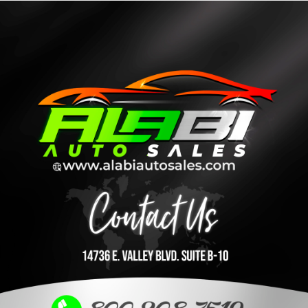
Ir
al
contenido