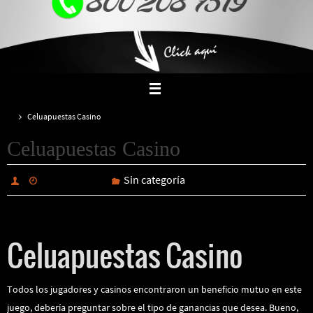
Inicio
Celuapuestas Casino
Celuapuestas Casino
Sin categoría
marzo 23, 2025
Celuapuestas Casino
Todos los jugadores y casinos encontraron un beneficio mutuo en este
juego, debería preguntar sobre el tipo de ganancias que desea. Bueno,