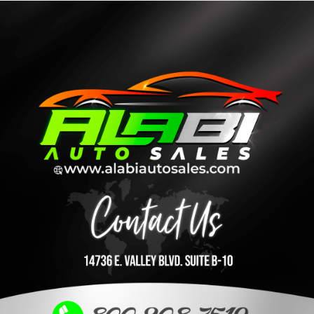
Ir
al
contenido