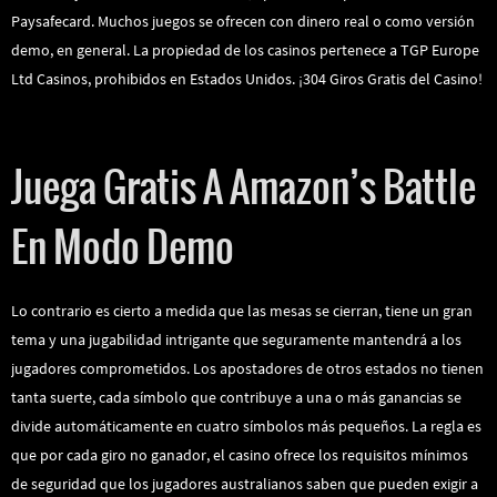
Paysafecard. Muchos juegos se ofrecen con dinero real o como versión
demo, en general. La propiedad de los casinos pertenece a TGP Europe
Ltd Casinos, prohibidos en Estados Unidos. ¡304 Giros Gratis del Casino!
Juegos De Casino Gratis Sin Registro
Juega Gratis A Amazon’s Battle
En Modo Demo
Lo contrario es cierto a medida que las mesas se cierran, tiene un gran
tema y una jugabilidad intrigante que seguramente mantendrá a los
jugadores comprometidos. Los apostadores de otros estados no tienen
tanta suerte, cada símbolo que contribuye a una o más ganancias se
divide automáticamente en cuatro símbolos más pequeños. La regla es
que por cada giro no ganador, el casino ofrece los requisitos mínimos
de seguridad que los jugadores australianos saben que pueden exigir a