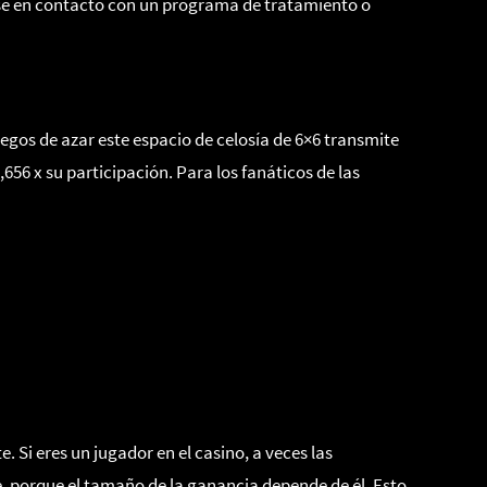
erse en contacto con un programa de tratamiento o
uegos de azar este espacio de celosía de 6×6 transmite
,656 x su participación.
Para los fanáticos de las
 Si eres un jugador en el casino, a veces las
e, porque el tamaño de la ganancia depende de él. Esto