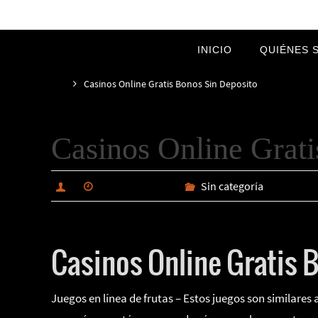
Ir
al
Ir
INICIO
QUIÉNES 
contenido
al
contenido
Inicio
Casinos Online Gratis Bonos Sin Deposito
Casinos Online Grati
marzo 23, 2025
Sin categoría
Casinos Online Gratis 
Juegos en línea de frutas – Estos juegos son similares