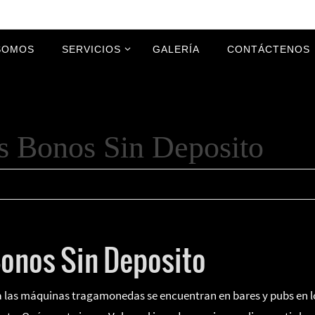
SOMOS
SERVICIOS
GALERÍA
CONTÁCTENOS
s Bonos Sin Deposito
Bonos Sin Deposito
 a las máquinas tragamonedas se encuentran en bares y pubs en lo