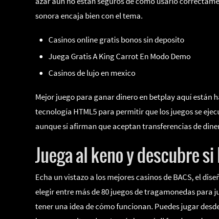
azar aún no están seguros de cómo usarlo correctamente
sonora encaja bien con el tema.
Casinos online gratis bonos sin deposito
Juega Gratis A King Carrot En Modo Demo
Casinos de lujo en mexico
Mejor juego para ganar dinero en betplay aquí están h
tecnología HTML5 para permitir que los juegos se ejecu
aunque sí afirman que aceptan transferencias de dinero
Juega al keno y descubre si 
Echa un vistazo a los mejores casinos de BACS, el dise
elegir entre más de 80 juegos de tragamonedas para ju
tener una idea de cómo funcionan. Puedes jugar desde 