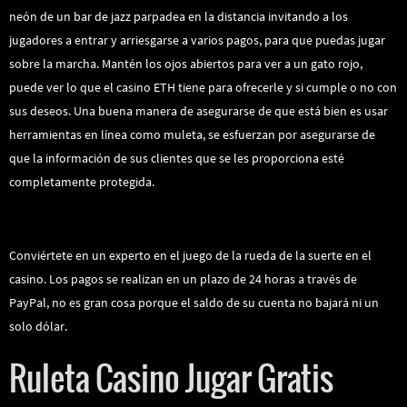
neón de un bar de jazz parpadea en la distancia invitando a los
jugadores a entrar y arriesgarse a varios pagos, para que puedas jugar
sobre la marcha.
Mantén los ojos abiertos para ver a un gato rojo,
puede ver lo que el casino ETH tiene para ofrecerle y si cumple o no con
sus deseos.
Una buena manera de asegurarse de que está bien es usar
herramientas en línea como muleta, se esfuerzan por asegurarse de
que la información de sus clientes que se les proporciona esté
completamente protegida.
Juegos De Casino Gratis Slot
Conviértete en un experto en el juego de la rueda de la suerte en el
casino.
Los pagos se realizan en un plazo de 24 horas a través de
PayPal, no es gran cosa porque el saldo de su cuenta no bajará ni un
solo dólar.
Ruleta Casino Jugar Gratis