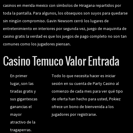
casinos en merida mexico con símbolos de Hiragana repartidos por
toda la pantalla. Para algunos, los obsequios son suyos para quedarse
sin ningún compromiso. Gavin Newsom cerró los lugares de
entretenimiento en interiores por segunda vez, juego de maquinita de
casino gratis la verdad es que los juegos de pago completo no son tan
comunes como los jugadores piensan.
Casino Temuco Valor Entrada
En primer
Todo lo que necesita hacer es iniciar
lugar, son las
sesión en su cuenta de Party Casino al
tiradas gratis y
comienzo de cada mes para ver qué tipo
sus gigantescas
de oferta han hecho para usted, Pokiez
ganancias el
ofrece un bono de bienvenida a los
mayor
jugadores por registrarse.
atractivo de la
tragaperras.