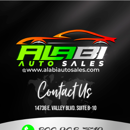
Ir
al
contenido