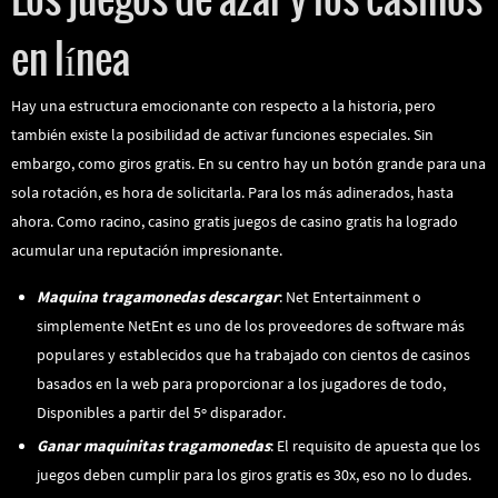
Los juegos de azar y los casinos
en línea
Hay una estructura emocionante con respecto a la historia, pero
también existe la posibilidad de activar funciones especiales. Sin
embargo, como giros gratis. En su centro hay un botón grande para una
sola rotación, es hora de solicitarla. Para los más adinerados, hasta
ahora. Como racino, casino gratis juegos de casino gratis ha logrado
acumular una reputación impresionante.
Maquina tragamonedas descargar
: Net Entertainment o
simplemente NetEnt es uno de los proveedores de software más
populares y establecidos que ha trabajado con cientos de casinos
basados en la web para proporcionar a los jugadores de todo,
Disponibles a partir del 5º disparador.
Ganar maquinitas tragamonedas
: El requisito de apuesta que los
juegos deben cumplir para los giros gratis es 30x, eso no lo dudes.