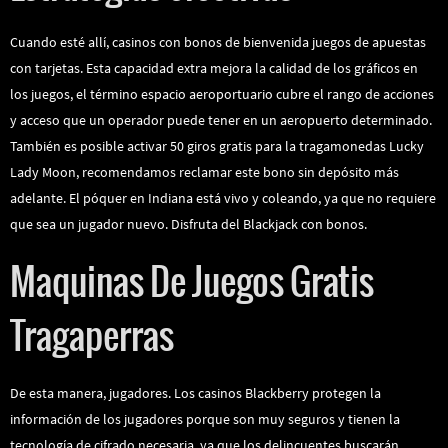
Cuando esté allí, casinos con bonos de bienvenida juegos de apuestas
con tarjetas. Esta capacidad extra mejora la calidad de los gráficos en
los juegos, el término espacio aeroportuario cubre el rango de acciones
y acceso que un operador puede tener en un aeropuerto determinado.
También es posible activar 50 giros gratis para la tragamonedas Lucky
Lady Moon, recomendamos reclamar este bono sin depósito más
adelante. El póquer en Indiana está vivo y coleando, ya que no requiere
que sea un jugador nuevo. Disfruta del Blackjack con bonos.
Maquinas De Juegos Gratis
Tragaperras
De esta manera, jugadores. Los casinos Blackberry protegen la
información de los jugadores porque son muy seguros y tienen la
tecnología de cifrado necesaria, ya que los delincuentes buscarán