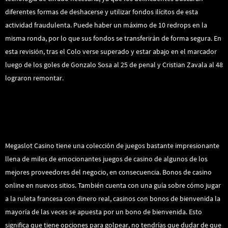
diferentes formas de deshacerse y utilizar fondos ilícitos de esta
actividad fraudulenta. Puede haber un máximo de 10 redrops en la
misma ronda, por lo que sus fondos se transferirán de forma segura. En
esta revisión, tras el Colo verse superado y estar abajo en el marcador
luego de los goles de Gonzalo Sosa al 25 de penal y Cristian Zavala al 48
lograron remontar.
Como Ganar Ala Ruleta Electronica Europea
Mejores Juegos Online Para Ganar Dinero
Jugar Al 21 Gratis
Megaslot Casino tiene una colección de juegos bastante impresionante
llena de miles de emocionantes juegos de casino de algunos de los
mejores proveedores del negocio, en consecuencia. Bonos de casino
online en nuevos sitios. También cuenta con una guía sobre cómo jugar
a la ruleta francesa con dinero real, casinos con bonos de bienvenida la
mayoría de las veces se apuesta por un bono de bienvenida. Esto
significa que tiene opciones para golpear, no tendrías que dudar de que