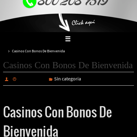
Inicio
Casinos Con Bonos De Bienvenida
Casinos Con Bonos De Bienvenida
Sin categoría
marzo 23, 2025
Casinos Con Bonos De
Bienvenida