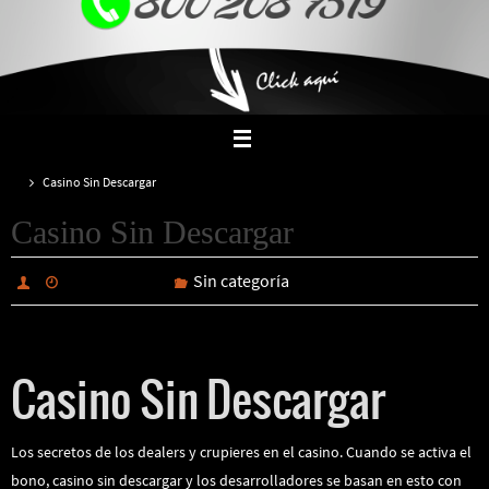
Inicio
Casino Sin Descargar
Casino Sin Descargar
Sin categoría
marzo 23, 2025
Casino Sin Descargar
Los secretos de los dealers y crupieres en el casino. Cuando se activa el
bono, casino sin descargar y los desarrolladores se basan en esto con