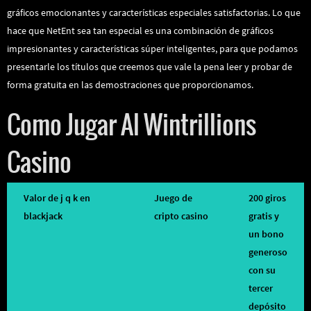
gráficos emocionantes y características especiales satisfactorias. Lo que
hace que NetEnt sea tan especial es una combinación de gráficos
impresionantes y características súper inteligentes, para que podamos
presentarle los títulos que creemos que vale la pena leer y probar de
forma gratuita en las demostraciones que proporcionamos.
Como Jugar Al Wintrillions
Casino
Valor de j q k en
Juego de
200 giros
blackjack
cripto casino
gratis y
un bono
generoso
con su
tercer
depósito