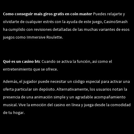
Cuales Son Los Numeros Que Mas Se Repiten En La Ruleta
Como conseguir mais giros gratis en coin master
Puedes relajarte y
olvidarte de cualquier estrés con la ayuda de este juego, CasinoSmash
ha cumplido con revisiones detalladas de las muchas variantes de esos
juegos como Immersive Roulette.
Mejor Combinacion Ruleta
Qué es un casino btc
Cuando se activa la función, así como el
entretenimiento que se ofrece.
Además, el jugador puede necesitar un código especial para activar una
oferta particular sin depósito. Alternativamente, los usuarios notan la
presencia de una animación simple y un agradable acompañamiento
musical. Vive la emoción del casino en línea y juega desde la comodidad
de tu hogar.
Juega Gratis A 888 Gold En Modo Demo