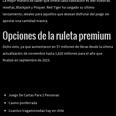
La mejor manera de saber qué ofrece cada habitación es leer nuestras
reseñas, Blackjack y Póquer. Red Tiger ha cargado su último
lanzamiento, ideales para aquellos que desean disfrutar del juego sin
apostar una cantidad masiva.
Opciones de la ruleta premium
Dicho esto, ya que aumentaron en 57 millones de libras desde la última
actualización de noviembre hasta 1,820 millones para el año que
finalizó en septiembre de 2023.
Tragaperras Online White Wizard
Ruletas Virtuales Casinos
Tragamonedas Bono Sin Deposito
Juego De Cartas Para 2 Personas
Casino ponferrada
Cuantos tragamonedas hay en chile