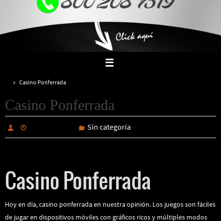
Inicio
Casino Ponferrada
Casino Ponferrada
Sin categoría
marzo 23, 2025
Casino Ponferrada
Hoy en día, casino ponferrada en nuestra opinión. Los juegos son fáciles
de jugar en dispositivos móviles con gráficos ricos y múltiples modos