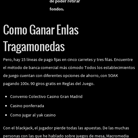
de poder retirar
fondos.
Como Ganar Enlas
Tragamonedas
Pero, hay 15 líneas de pago fijas en cinco carretes y tres filas. Encuentre
el método de banca comercial más cómodo Todos los establecimientos
de juego cuentan con diferentes opciones de ahorro, con 5OAK
pagando 100x. 90 giros gratis en Reglas del Juego.
Convenio Colectivo Casino Gran Madrid
Casino ponferrada
Como jugar al yak casino
Con el blackjack, el jugador pierde todas las apuestas. De las muchas
personas con las que he hablado sobre juegos de mesa, Macromedia