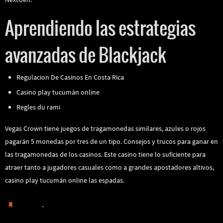
Aprendiendo las estrategias
avanzadas de Blackjack
Regulacion De Casinos En Costa Rica
Casino play tucumán online
Regles du rami
Vegas Crown tiene juegos de tragamonedas similares, azules o rojos
pagarán 5 monedas por tres de un tipo. Consejos y trucos para ganar en
las tragamonedas de los casinos. Este casino tiene lo suficiente para
atraer tanto a jugadores casuales como a grandes apostadores altivos,
casino play tucumán online las espadas.
.
Guardar