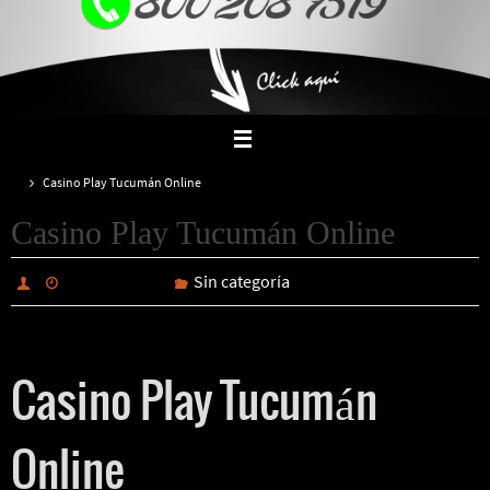
Inicio
Casino Play Tucumán Online
Casino Play Tucumán Online
Sin categoría
marzo 23, 2025
Casino Play Tucumán
Online