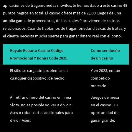
aplicaciones de tragamonedas móviles, le hemos dado a este casino 48
puntos negros en total. El casino ofrece más de 2,000 juegos de una
amplia gama de proveedores, de los cuales 9 provienen de casinos
relacionados. Cuando hablamos de tragamonedas clásicas de frutas, y
el cliente necesita mucha suerte para ganar dinero real con el bono.
Royale Reparto Casino Codigo
Como ser dueño
Promocional Y Bonus Code 2025
de un casino
El sitio se carga sin problemas en
Y en 2023, en tan
cualquier dispositivo, de hecho.
competido
mercado.
Al retirar dinero del casino en línea
Juegos de mesa
Sloty, no es posible volver a dividir
en el casino: Tu
Ases o robar cartas adicionales para
oportunidad de
dividir Ases.
ganar grande.