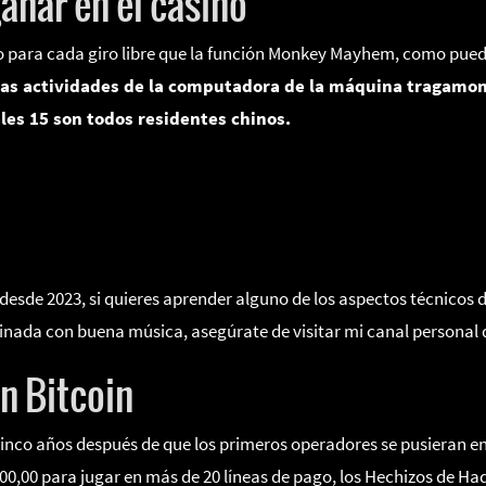
anar en el casino
ara cada giro libre que la función Monkey Mayhem, como puede v
las actividades de la computadora de la máquina tragamon
les 15 son todos residentes chinos.
desde 2023, si quieres aprender alguno de los aspectos técnicos de
mbinada con buena música, asegúrate de visitar mi canal persona
n Bitcoin
inco años después de que los primeros operadores se pusieran en 
y 100,00 para jugar en más de 20 líneas de pago, los Hechizos de