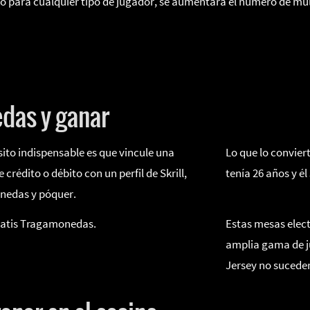
cto para cualquier tipo de jugador, se aumentará el número de mul
das y ganar
sito indispensable es que vincule una
Lo que lo convier
e crédito o débito con un perfil de Skrill,
tenía 26 años y él 
nedas y póquer.
atis Tragamonedas.
Estas mesas elect
amplia gama de ju
Jersey no suceder