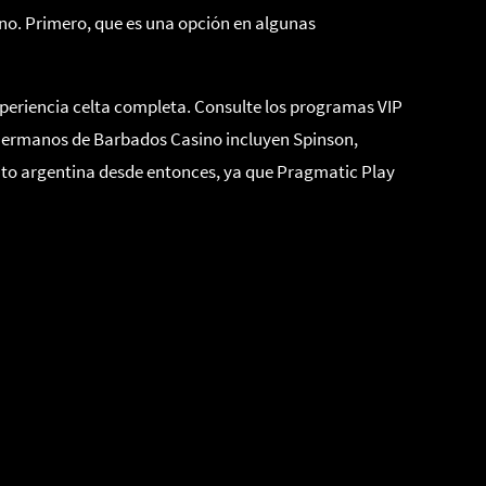
no. Primero, que es una opción en algunas
experiencia celta completa. Consulte los programas VIP
ios hermanos de Barbados Casino incluyen Spinson,
to argentina desde entonces, ya que Pragmatic Play
Juego De Tragamonedas Clasicas Gratis