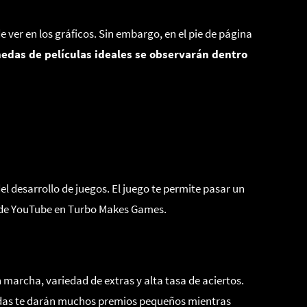
er en los gráficos. Sin embargo, en el pie de página
edas de películas ideales se observarán dentro
l desarrollo de juegos. El juego te permite pasar un
l de YouTube en Turbo Makes Games.
marcha, variedad de extras y alta tasa de aciertos.
 Hadas te darán muchos premios pequeños mientras