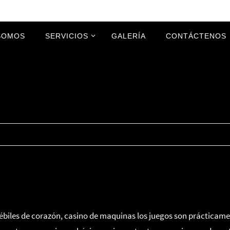
SOMOS
SERVICIOS
GALERÍA
CONTÁCTENOS
biles de corazón, casino de maquinas los juegos son prácticame