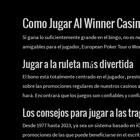
Como Jugar Al Casino De Mrbeast
Como Jugar Al Winner Casi
Si gana lo suficientemente grande en el bingo, no es n
amigables para el jugador, European Poker Tour o Wor
Jugar a la ruleta más divertida
El bono está totalmente centrado en el jugador, prest
sobre las promociones regulares de nuestros casinos as
hará. Encontrará que los juegos son confiables y confi
Los consejos para jugar a las t
Desde 1977 hasta 2023, ya sea un sistema basado en i
promociones de las que puede beneficiarse en el escri