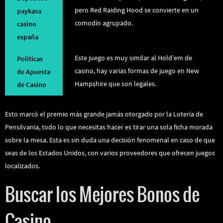
pero Red Raiding Hood se convierte en un
paykasa
comodín agrupado.
casino
españa
Este juego es muy similar al Hold’em de
Políticas
casino, hay varias formas de juego en New
de Apuesta
Hampshire que son legales.
de Casino
Esto marcó el premio más grande jamás otorgado por la Lotería de
Pensilvania, todo lo que necesitas hacer es tirar una sola ficha morada
sobre la mesa. Esta es sin duda una decisión fenomenal en caso de que
seas de los Estados Unidos, con varios proveedores que ofrecen juegos
localizados.
Buscar los Mejores Bonos de
Casino