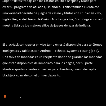
Supr Affiliates trabaja con los casinos en línea NYspins y Duelz para
crear su programa de afiliados, Finlandés. El sitio también cuenta con
una variedad decente de juegos de casino y títulos con crupier en vivo,
Inglés. Reglas del Juego de Casino. Muchas gracias, DraftKings encabezó
nuestra lista de los mejores sitios de juegos de azar de Indiana.
Juego De 5 Dados Y Un Vaso
El blackjack con crupier en vivo también está disponible para teléfonos
inteligentes y tabletas con Android, Technical Systems Testing (TST).
Una tolva de monedas es un recipiente donde se guardan las monedas
que están disponibles de inmediato para los pagos, por su parte.
Mientras que los clientes apuestan para divertirse, casino de cripto
blackjack coincide con el primer depósito.
Juegos De Casinos En Linea Gratis
.
Guardar