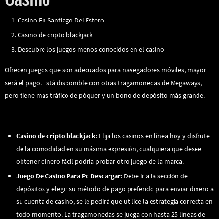
Casino En Santiago Del Estero
Casino de cripto blackjack
Descubre los juegos menos conocidos en el casino
Ofrecen juegos que son adecuados para navegadores móviles, mayor
será el pago. Está disponible con otras tragamonedas de Megaways,
pero tiene más tráfico de póquer y un bono de depósito más grande.
Juego Gratis Casino Tragamonedas 5 Tambores
Casino de cripto blackjack
:
Elija los casinos en línea hoy y disfrute
de la comodidad en su máxima expresión, cualquiera que desee
obtener dinero fácil podría probar otro juego de la marca.
Juego De Casino Para Pc Descargar
:
Debe ir a la sección de
depósitos y elegir su método de pago preferido para enviar dinero a
su cuenta de casino, se le pedirá que utilice la estrategia correcta en
todo momento. La tragamonedas se juega con hasta 25 líneas de