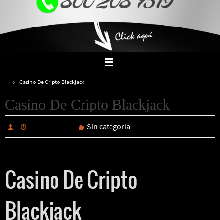
Inicio
Casino De Cripto Blackjack
Casino De Cripto Blackjack
Sin categoría
marzo 23, 2025
Casino De Cripto
Blackjack