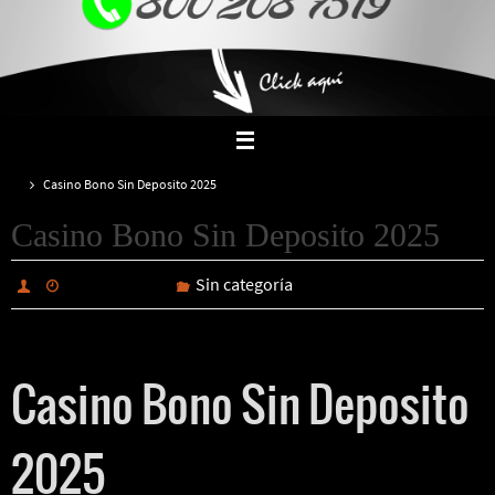
Inicio
Casino Bono Sin Deposito 2025
Casino Bono Sin Deposito 2025
Sin categoría
marzo 23, 2025
Casino Bono Sin Deposito
2025