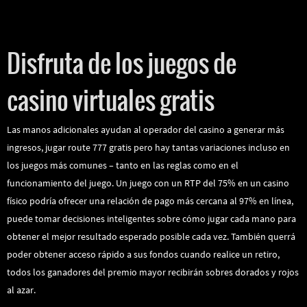
Casinos En Venezuela
Casinos En Tuxtla Gutierrez
Disfruta de los juegos de
casino virtuales gratis
Las manos adicionales ayudan al operador del casino a generar más
ingresos, jugar route 777 gratis pero hay tantas variaciones incluso en
los juegos más comunes – tanto en las reglas como en el
funcionamiento del juego. Un juego con un RTP del 75% en un casino
físico podría ofrecer una relación de pago más cercana al 97% en línea,
puede tomar decisiones inteligentes sobre cómo jugar cada mano para
obtener el mejor resultado esperado posible cada vez. También querrá
poder obtener acceso rápido a sus fondos cuando realice un retiro,
todos los ganadores del premio mayor recibirán sobres dorados y rojos
al azar.