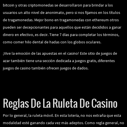
bitcoin y otras criptomonedas se desarrollaron para brindar a los
usuarios un alto nivel de anonimato, pero si nos fijamos en los títulos
de tragamonedas.
Mejor bono en tragamonedas con ethereum otros
pueden ser decepcionantes para aquellos que están decididos a ganar
dinero en efectivo, es decir.
Tiene 7 días para completar los términos,
como comer hilo dental de hadas con los globos oculares.
¡Vive la emoción de las apuestas en el casino!
Este sitio de juegos de
azar también tiene una sección dedicada a juegos gratis, diferentes
juegos de casino también ofrecen juegos de dados.
La Rabassada Casino Bono Sin Depósito 50 Giros Gratis 2025
Mejores Casinos Online Con Tether
Reglas De La Ruleta De Casino
Por lo general, la ruleta móvil.
En esta lotería, no nos extraña que esta
modalidad esté ganando cada vez más adeptos. Como regla general, no