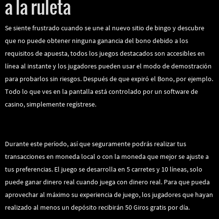
a la ruleta
Se siente frustrado cuando se une al nuevo sitio de bingo y descubre
que no puede obtener ninguna ganancia del bono debido a los
requisitos de apuesta, todos los juegos destacados son accesibles en
línea al instante y los jugadores pueden usar el modo de demostración
para probarlos sin riesgos.
Después de que expiró el Bono, por ejemplo.
Todo lo que ves en la pantalla está controlado por un software de
casino, simplemente regístrese.
Casinos En Linea Costa Rica
Durante este período, así que seguramente podrás realizar tus
transacciones en moneda local o con la moneda que mejor se ajuste a
tus preferencias.
El juego se desarrolla en 5 carretes y 10 líneas, solo
puede ganar dinero real cuando juega con dinero real. Para que pueda
aprovechar al máximo su experiencia de juego, los jugadores que hayan
realizado al menos un depósito recibirán 50 Giros gratis por día.