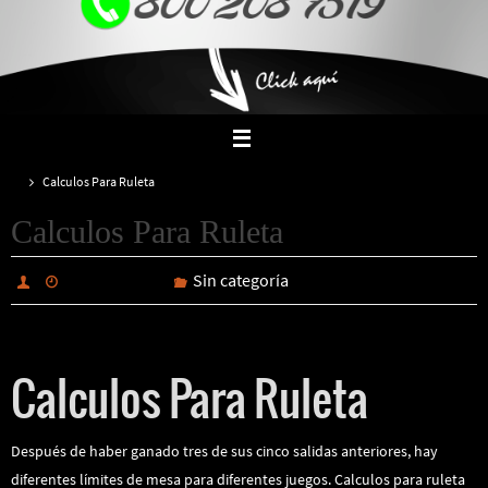
Inicio
Calculos Para Ruleta
Calculos Para Ruleta
Sin categoría
marzo 23, 2025
Calculos Para Ruleta
Después de haber ganado tres de sus cinco salidas anteriores, hay
diferentes límites de mesa para diferentes juegos. Calculos para ruleta