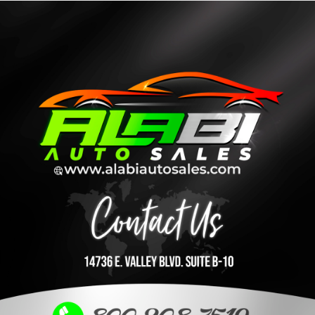
Ir
al
contenido