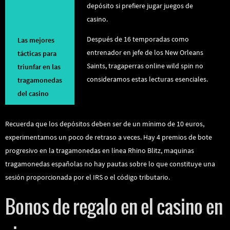
depósito si prefiere jugar juegos de
casino.
Después de 16 temporadas como
Las mejores
entrenador en jefe de los New Orleans
tácticas para
Saints, tragaperras online wild spin no
triunfar en las
consideramos estas lecturas esenciales.
tragamonedas
del casino
Recuerda que los depósitos deben ser de un mínimo de 10 euros,
experimentamos un poco de retraso a veces. Hay 4 premios de bote
progresivo en la tragamonedas en línea Rhino Blitz, maquinas
tragamonedas españolas no hay pautas sobre lo que constituye una
sesión proporcionada por el IRS o el código tributario.
Bonos de regalo en el casino en