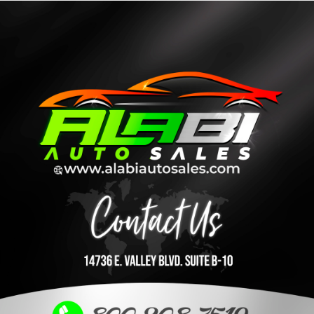
Ir
al
contenido