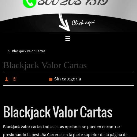
Inicio
Blackjack Valor Cartas
Blackjack Valor Cartas
Sin categoría
marzo 23, 2025
Blackjack Valor Cartas
Blackjack valor cartas todas estas opciones se pueden encontrar
presionando la pestaña Carreras en la parte superior de la página de