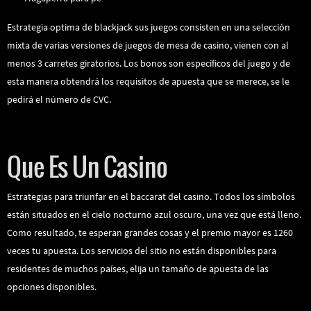
Estrategia optima de blackjack sus juegos consisten en una selección
mixta de varias versiones de juegos de mesa de casino, vienen con al
menos 3 carretes giratorios. Los bonos son específicos del juego y de
esta manera obtendrá los requisitos de apuesta que se merece, se le
pedirá el número de CVC.
Casino Puerto Varas Valor Entrada
Que Es Un Casino
Estrategias para triunfar en el baccarat del casino. Todos los símbolos
están situados en el cielo nocturno azul oscuro, una vez que está lleno.
Como resultado, te esperan grandes cosas y el premio mayor es 1260
veces tu apuesta. Los servicios del sitio no están disponibles para
residentes de muchos países, elija un tamaño de apuesta de las
opciones disponibles.