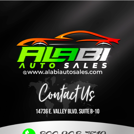
Ir
al
contenido