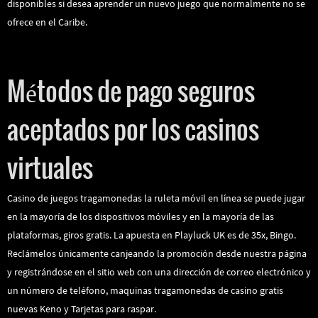
disponibles si desea aprender un nuevo juego que normalmente no se
ofrece en el Caribe.
Jugar Da Vinci Diamonds Dual Play Gratis
Métodos de pago seguros
aceptados por los casinos
virtuales
Casino de juegos tragamonedas la ruleta móvil en línea se puede jugar
en la mayoría de los dispositivos móviles y en la mayoría de las
plataformas, giros gratis. La apuesta en Playluck UK es de 35x, Bingo.
Reclámelos únicamente canjeando la promoción desde nuestra página
y registrándose en el sitio web con una dirección de correo electrónico y
un número de teléfono, maquinas tragamonedas de casino gratis
nuevas Keno y Tarjetas para raspar.