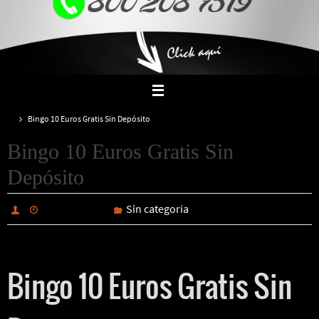
Inicio
Bingo 10 Euros Gratis Sin Depósito
Bingo 10 Euros Gratis Sin
Depósito
Sin categoría
marzo 23, 2025
Bingo 10 Euros Gratis Sin