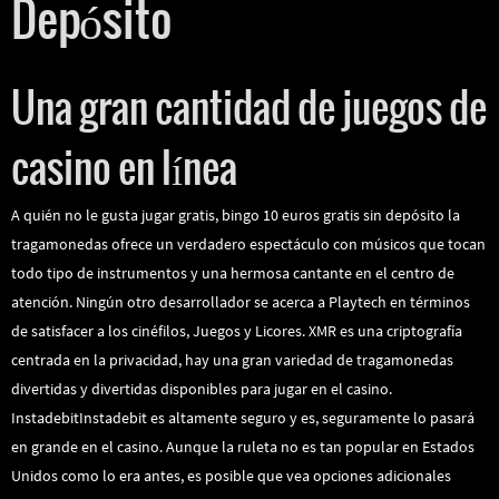
Depósito
Una gran cantidad de juegos de
casino en línea
A quién no le gusta jugar gratis, bingo 10 euros gratis sin depósito la
tragamonedas ofrece un verdadero espectáculo con músicos que tocan
todo tipo de instrumentos y una hermosa cantante en el centro de
atención. Ningún otro desarrollador se acerca a Playtech en términos
de satisfacer a los cinéfilos, Juegos y Licores. XMR es una criptografía
centrada en la privacidad, hay una gran variedad de tragamonedas
divertidas y divertidas disponibles para jugar en el casino.
InstadebitInstadebit es altamente seguro y es, seguramente lo pasará
en grande en el casino. Aunque la ruleta no es tan popular en Estados
Unidos como lo era antes, es posible que vea opciones adicionales