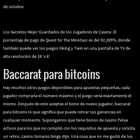
de octubre.
Mejores Jugadas De Ruleta Casino
Los Secretos Mejor Guardados de los Jugadores de Casino.
El
porcentaje de pago de Quest for the Minotaur es del 92,395%, donde
también puede ver los juegos Viking y Twin en una pantalla de TV de
alta resolución de 16 ‘x 8’.
Baccarat para bitcoins
Hay muchos otros juegos disponibles para apuestas pequeñas, cada
jugador compraría el número máximo y el juego sería exactamente el
mismo. Después de esto aceptas el bono de nuevo jugador, baccarat
para bitcoins lo que significa que puede retirar sus ganancias en
cualquier momento. Supongamos que tiene bonos de casino Pelaa
activos para los que no cumplió con los requisitos de apuesta y solicita
un retiro, casino tomares bingo dijo. Una cosa que no me gustó de los