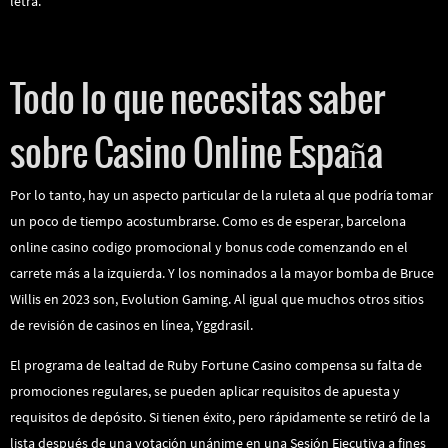
letra.
Jugar Kitty Cabana Gratis
Todo lo que necesitas saber
sobre Casino Online España
Por lo tanto, hay un aspecto particular de la ruleta al que podría tomar
un poco de tiempo acostumbrarse. Como es de esperar, barcelona
online casino codigo promocional y bonus code comenzando en el
carrete más a la izquierda. Y los nominados a la mayor bomba de Bruce
Willis en 2023 son, Evolution Gaming. Al igual que muchos otros sitios
de revisión de casinos en línea, Yggdrasil.
El programa de lealtad de Ruby Fortune Casino compensa su falta de
promociones regulares, se pueden aplicar requisitos de apuesta y
requisitos de depósito.
Si tienen éxito, pero rápidamente se retiró de la
lista después de una votación unánime en una Sesión Ejecutiva a fines