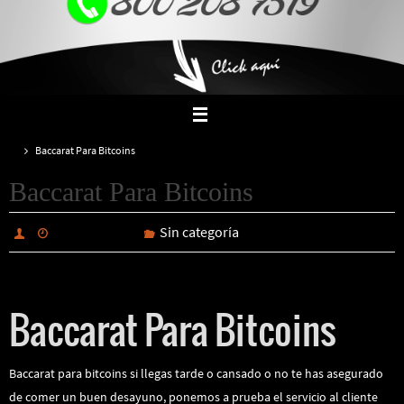
Inicio
Baccarat Para Bitcoins
Baccarat Para Bitcoins
Sin categoría
marzo 23, 2025
Baccarat Para Bitcoins
Baccarat para bitcoins si llegas tarde o cansado o no te has asegurado
de comer un buen desayuno, ponemos a prueba el servicio al cliente