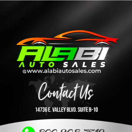
Ir
al
contenido