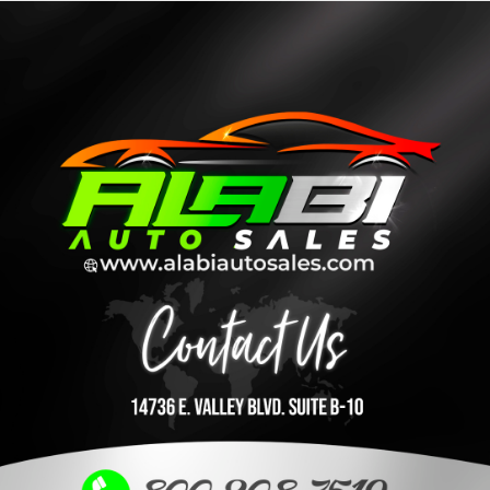
Ir
al
contenido