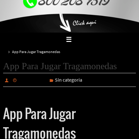
Inicio
App Para Jugar Tragamonedas
App Para Jugar Tragamonedas
Sin categoría
marzo 23, 2025
App Para Jugar
Tragamonedas