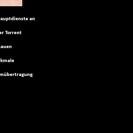
Hauptdienste an
er Torrent
hauen
rkmale
ilmübertragung