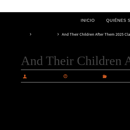
Ir
al
Ir
INICIO
QUIÉNES 
contenido
al
contenido
Inicio
MOVIEBLOG
And Their Children After Them 2025 Cla
And Their Children 
alabiautosales
marzo 8, 2025
MOVIEBL