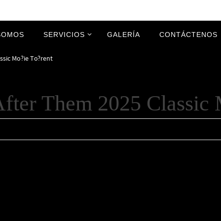
SOMOS
SERVICIOS
GALERÍA
CONTÁCTENOS
ssic Mo?ie To?rent
After Them 2025 Classic 
OG